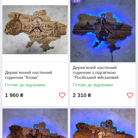
Топ
Дерев’яний настінний
Дерев`янний настінний
годинник з підсвіткою
годинник "Козак"
''Російський військовий
корабель, іди нах*й"
Готово до відправки
Готово до відправки
1 960
2 310
₴
₴