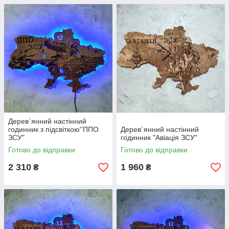
Дерев`янний настінний
годинник з підсвіткою''ППО
Дерев`янний настінний
ЗСУ"
годинник "Авіація ЗСУ"
Готово до відправки
Готово до відправки
2 310
1 960
₴
₴