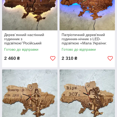
Дерев`янний настінний
Патріотичний дерев'яний
годинник з
годинник-нічник з LED-
підсвіткою''Російський
підсвіткою «Мапа України:
військовий корабель, іди
Заради кожного життя»
Готово до відправки
Готово до відправки
нах*й"
(Військово-медична служба
2 460
2 310
₴
₴