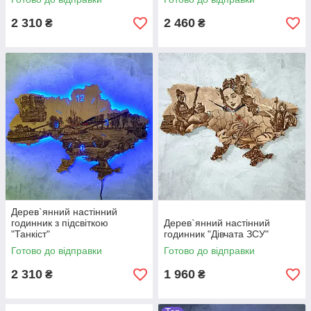
2 310
2 460
₴
₴
Дерев`янний настінний
годинник з підсвіткою
Дерев`янний настінний
"Танкіст"
годинник "Дівчата ЗСУ"
Готово до відправки
Готово до відправки
2 310
1 960
₴
₴