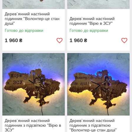
Дерев`янний настінний
годинник ''Волонтер-це стан
Дерев`янний настінний
душі"
годинник "Вірю в ЗСУ"
Готово до відправки
Готово до відправки
1 960
1 960
₴
₴
Дерев`янний настінний
Дерев`янний настінний
годинник з підсвіткою "Вірю в
годинник з підсвіткою
ЗСУ"
"Волонтер-це стан душі"