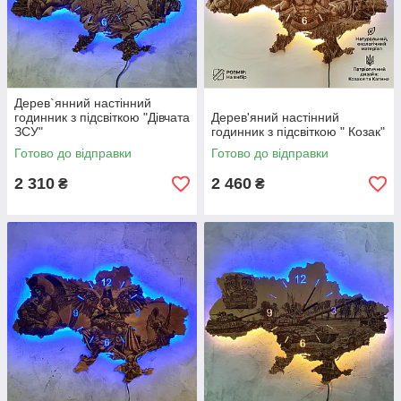
Дерев`янний настінний
годинник з підсвіткою "Дівчата
Дерев'яний настінний
ЗСУ"
годинник з підсвіткою " Козак"
Готово до відправки
Готово до відправки
2 310
2 460
₴
₴