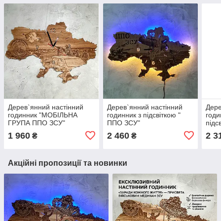
Дерев`янний настінний
Дерев`янний настінний
Дере
годинник "МОБІЛЬНА
годинник з підсвіткою "
годи
ГРУПА ППО ЗСУ"
ППО ЗСУ"
підс
ГРУ
1 960
2 460
2 3
₴
₴
Акційні пропозиції та новинки