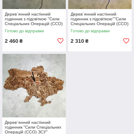
Дерев`янний настінний
Дерев`янний настінний
годинник з підсвіткою "Сили
годинник з підсвіткою''"Сили
Спеціальних Операцій (ССО)
Спеціальних Операцій (ССО)
ЗСУ"
ЗСУ"
Готово до відправки
Готово до відправки
2 460
2 310
₴
₴
Дерев`янний настінний
годинник "Сили Спеціальних
Операцій (ССО) ЗСУ"