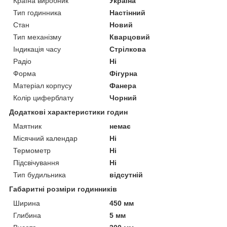
Країна виробник
Україна
Тип годинника
Настінний
Стан
Новий
Тип механізму
Кварцовий
Індикація часу
Стрілкова
Радіо
Ні
Форма
Фігурна
Матеріал корпусу
Фанера
Колір циферблату
Чорний
Додаткові характеристики годин
Маятник
немає
Місячний календар
Ні
Термометр
Ні
Підсвічування
Ні
Тип будильника
відсутній
Габаритні розміри годинників
Ширина
450 мм
Глибина
5 мм