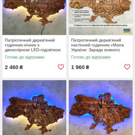
Патріотичний дерев'яний
Патріотичний дерев'яний
годинник-нічник з
настінний годинник «Мапа
двоколірною LED-підсвіткою
України: Заради кожного
«Мапа України: Заради
життя» (Військово-медична
Готово до відправки
Готово до відправки
кожного життя» (Військово-
служба), лазерне
медична служб
гравіювання
2 460
1 960
₴
₴