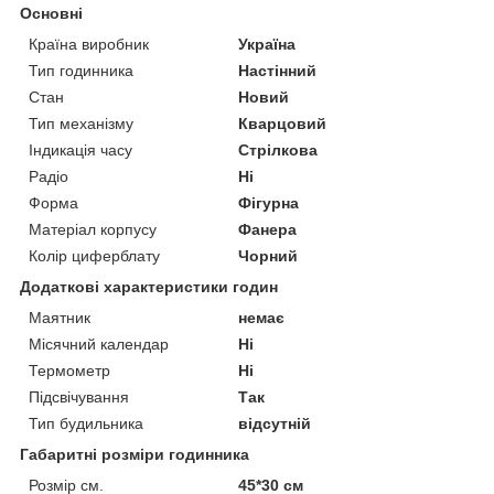
Основні
Країна виробник
Україна
Тип годинника
Настінний
Стан
Новий
Тип механізму
Кварцовий
Індикація часу
Стрілкова
Радіо
Ні
Форма
Фігурна
Матеріал корпусу
Фанера
Колір циферблату
Чорний
Додаткові характеристики годин
Маятник
немає
Місячний календар
Ні
Термометр
Ні
Підсвічування
Так
Тип будильника
відсутній
Габаритні розміри годинника
Розмір см.
45*30 см