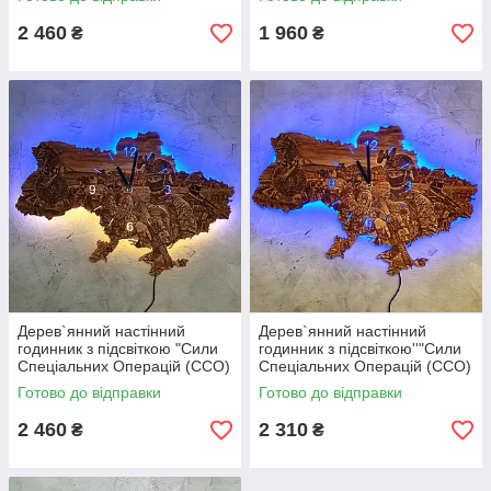
кожного життя» (Військово-
служба), лазерне
медична служб
гравіювання
2 460
1 960
₴
₴
Дерев`янний настінний
Дерев`янний настінний
годинник з підсвіткою "Сили
годинник з підсвіткою''"Сили
Спеціальних Операцій (ССО)
Спеціальних Операцій (ССО)
ЗСУ"
ЗСУ"
Готово до відправки
Готово до відправки
2 460
2 310
₴
₴