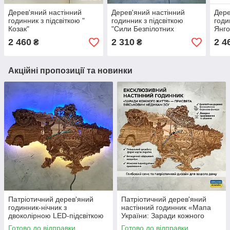
Дерев'яний настінний
Дерев'яний настінний
Дере
годинник з підсвіткою "
годинник з підсвіткою
годи
Козак"
"Сили Безпілотних
Янго
Систем"
2 460
2 310
2 4
₴
₴
Акційні пропозиції та новинки
Патріотичний дерев'яний
Патріотичний дерев'яний
годинник-нічник з
настінний годинник «Мапа
двоколірною LED-підсвіткою
України: Заради кожного
«Мапа України: Заради
життя» (Військово-медична
Готово до відправки
Готово до відправки