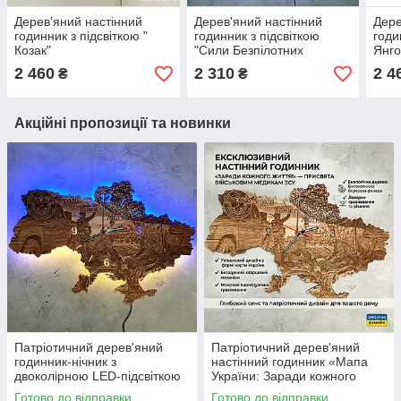
Дерев'яний настінний
Дерев'яний настінний
Дере
годинник з підсвіткою "
годинник з підсвіткою
годи
Козак"
"Сили Безпілотних
Янго
Систем"
2 460
2 310
2 4
₴
₴
Акційні пропозиції та новинки
Патріотичний дерев'яний
Патріотичний дерев'яний
годинник-нічник з
настінний годинник «Мапа
двоколірною LED-підсвіткою
України: Заради кожного
«Мапа України: Заради
життя» (Військово-медична
Готово до відправки
Готово до відправки