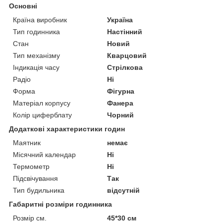
Основні
Країна виробник
Україна
Тип годинника
Настінний
Стан
Новий
Тип механізму
Кварцовий
Індикація часу
Стрілкова
Радіо
Ні
Форма
Фігурна
Матеріал корпусу
Фанера
Колір циферблату
Чорний
Додаткові характеристики годин
Маятник
немає
Місячний календар
Ні
Термометр
Ні
Підсвічування
Так
Тип будильника
відсутній
Габаритні розміри годинника
Розмір см.
45*30 см