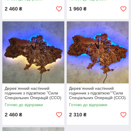
кожного життя» (Військово-
служба), лазерне
медична служб
гравіювання
2 460
1 960
₴
₴
Дерев`янний настінний
Дерев`янний настінний
годинник з підсвіткою "Сили
годинник з підсвіткою''"Сили
Спеціальних Операцій (ССО)
Спеціальних Операцій (ССО)
ЗСУ"
ЗСУ"
Готово до відправки
Готово до відправки
2 460
2 310
₴
₴